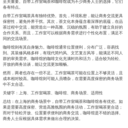
至关重要。自带工作室喝茶和咖啡馆成为不少商务人士的选择，它们
各有特点。
自带工作室喝茶具有独特优势。首先，环境私密，能让商务交流更具
保密性，避免外界干扰。其次，茶文化本身蕴含着深厚的底蕴，在品
茶过程中交流，能营造出一种高雅、沉稳的氛围，有助于建立良好的
合作关系。而且，工作室可以根据商务需求进行个性化布置，满足不
同的交流场景。
咖啡馆则有其自身魅力。咖啡馆通常位置便利，分布广泛，容易找
到。其装修风格多样，有现代简约风、文艺复古风等，能满足不同人
群的审美需求。咖啡馆的咖啡文化充满时尚和活力，适合较为轻松、
开放的商务洽谈，能让交流更加顺畅。
然而，两者也存在一些不足。工作室喝茶可能在位置上不够灵活，且
成本相对较高。咖啡馆则可能人员嘈杂，在需要高度保密的商务场景
中不太合适。
关键字：上海、工作室喝茶、咖啡馆、商务场景、适用性
总结：在上海的商务场景中，自带工作室喝茶和咖啡馆各有优劣。如
果是需要高度保密、营造高雅氛围的商务活动，工作室喝茶更合适；
而对于轻松开放、位置要求便利的商务交流，咖啡馆是不错的选择。
商务人士应根据具体需求来做出合理的决策。